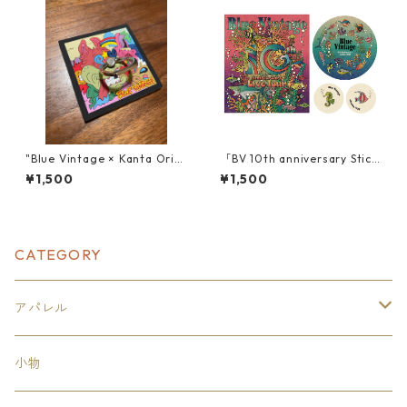
"Blue Vintage × Kanta Origi
「BV 10th anniversary Stick
nal スマホリング"
er」
¥1,500
¥1,500
CATEGORY
アパレル
トップス
小物