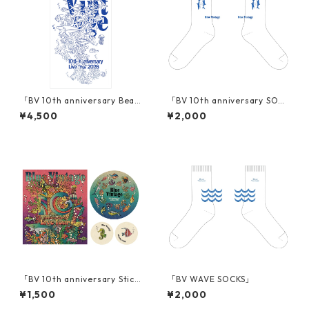
「BV 10th anniversary Beac
「BV 10th anniversary SOCK
h towel」
S」
¥4,500
¥2,000
「BV 10th anniversary Stick
「BV WAVE SOCKS」
er」
¥1,500
¥2,000