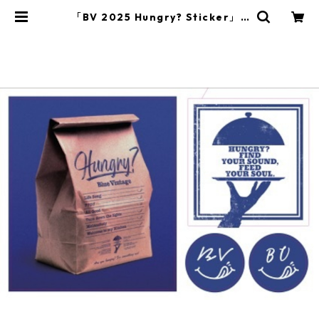
「BV 2025 Hungry? Sticker」 |
Blue Vintage Official EC Shop