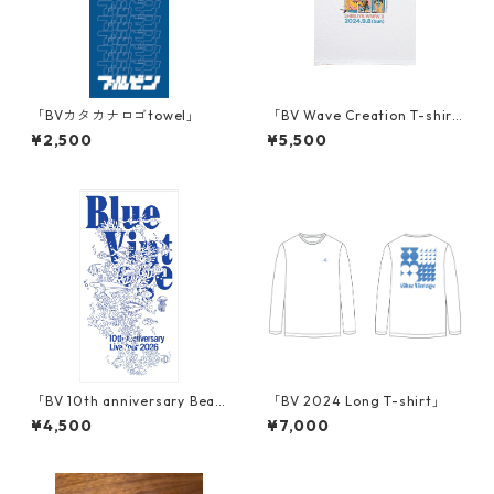
「BVカタカナロゴtowel」
「BV Wave Creation T-shir
t」
¥2,500
¥5,500
「BV 10th anniversary Beac
「BV 2024 Long T-shirt」
h towel」
¥4,500
¥7,000