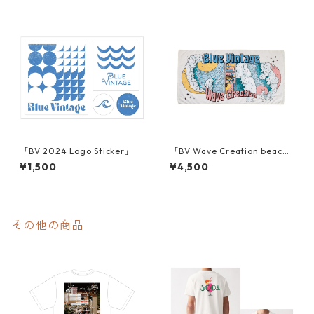
「BV 2024 Logo Sticker」
「BV Wave Creation beach t
owel」
¥1,500
¥4,500
その他の商品