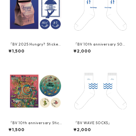
「BV 2025 Hungry? Sticke
「BV 10th anniversary SOCK
r」
S」
¥1,500
¥2,000
「BV 10th anniversary Stick
「BV WAVE SOCKS」
er」
¥1,500
¥2,000