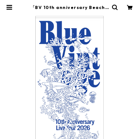
「BV 10th anniversary Beach t
owel」 | Blue Vintage Official
EC Shop