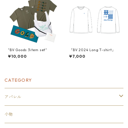
"BV Goods 3item set"
「BV 2024 Long T-shirt」
¥10,000
¥7,000
CATEGORY
アパレル
トップス
小物