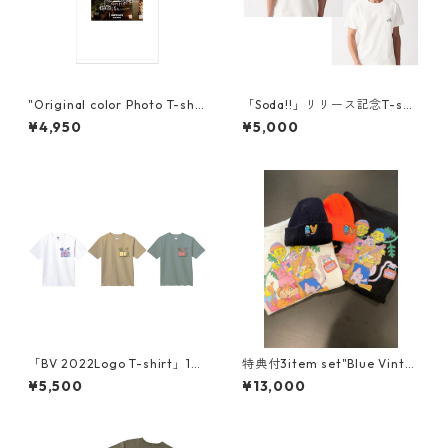
"Original color Photo T-shir
「Soda!!」リリース記念T-shir
t"
t
¥4,950
¥5,000
「BV 2022Logo T-shirt」10.
特典付3item set"Blue Vinta
2oz！
ge × Kanta Original Goods
¥5,500
¥13,000
Special set 特注ステッカー
付"