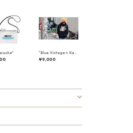
acoche"
"Blue Vintage × Kant
a Original スウェット
000
¥9,000
パーカー"