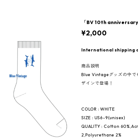
「BV 10th anniversa
¥2,000
International shipping 
商品説明
Blue Vintageグッズ
ザインで登場！
COLOR : WHITE
SIZE : US6-9(unisex)
QUALITY : Cotton 60%,Acr
2,Polyurethane 2%