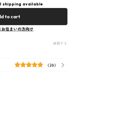
l shipping available
d to cart
にお住まいの方向け
通報する
(26)