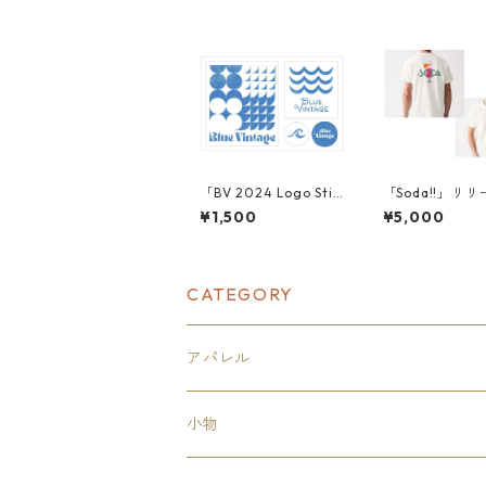
「BV 2024 Logo Stic
「Soda!!」リ
ker」
念T-shirt
¥1,500
¥5,000
CATEGORY
アパレル
トップス
小物
カットソー