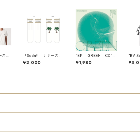
リース記
「Soda!!」リリース記
"EP 「GREEN」CD"
"BV S
念ヤシの木ソックス
Blue Vintage
¥2,000
¥1,980
¥3,