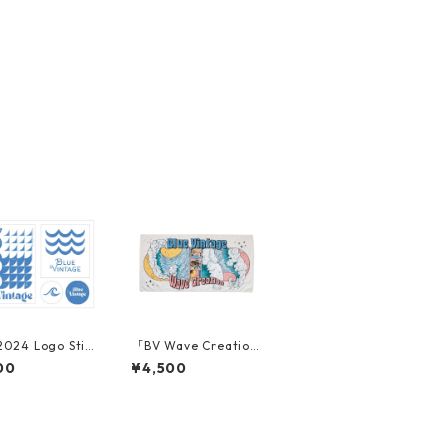
024 Logo Stic
「BV Wave Creation
beach towel」
00
¥4,500