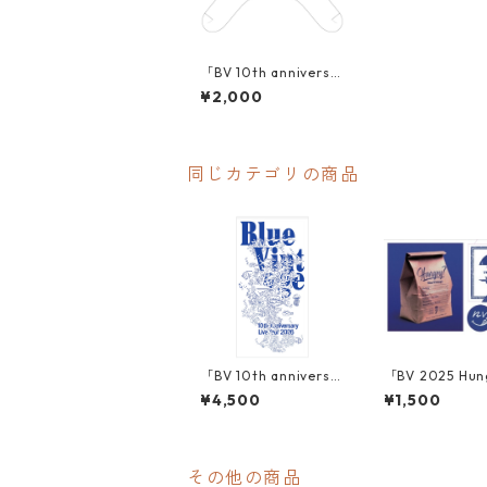
「BV 10th anniversa
ry SOCKS」
¥2,000
同じカテゴリの商品
「BV 10th anniversa
「BV 2025 Hun
ry Beach towel」
ticker」
¥4,500
¥1,500
その他の商品