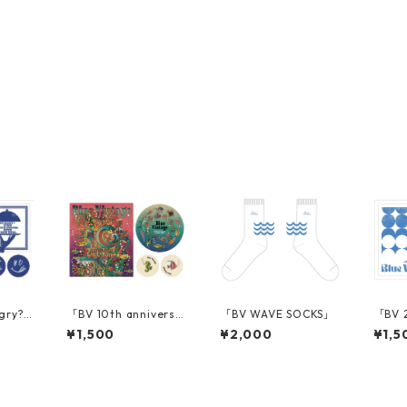
gry? S
「BV 10th anniversa
「BV WAVE SOCKS」
「BV 2
ry Sticker」
ker」
¥1,500
¥2,000
¥1,5