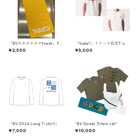
「BVカタカナロゴtowel」YEL
「Soda!!」リリース記念T-shir
LOW
t
¥2,500
¥5,000
「BV 2024 Long T-shirt」
"BV Goods 3item set"
¥7,000
¥10,000