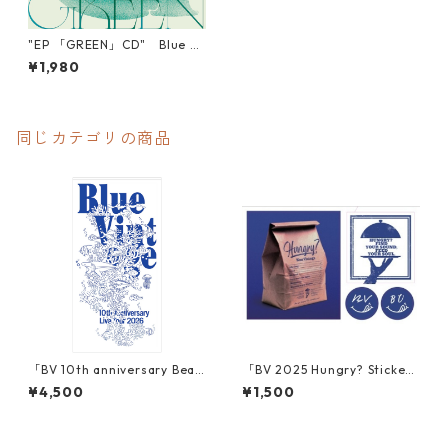
"EP 「GREEN」CD" Blue Vi
ntage
¥1,980
同じカテゴリの商品
「BV 10th anniversary Beac
「BV 2025 Hungry? Sticke
h towel」
r」
¥4,500
¥1,500