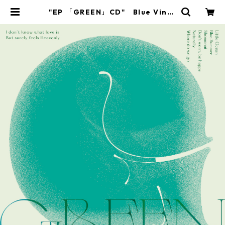
"EP 「GREEN」CD" Blue Vinta
ge | Blue Vintage Official EC S
hop