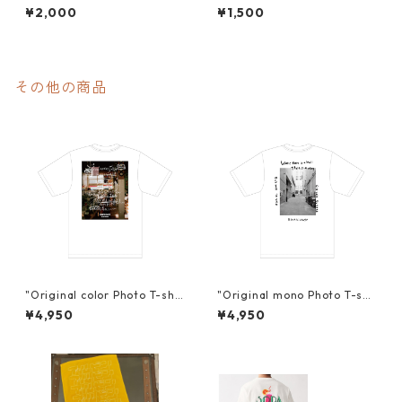
¥2,000
¥1,500
その他の商品
"Original color Photo T-shir
"Original mono Photo T-shi
t"
rt"
¥4,950
¥4,950