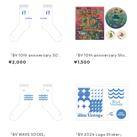
「BV 10th anniversary SOCK
「BV 10th anniversary Stick
S」
er」
¥2,000
¥1,500
「BV WAVE SOCKS」
「BV 2024 Logo Sticker」