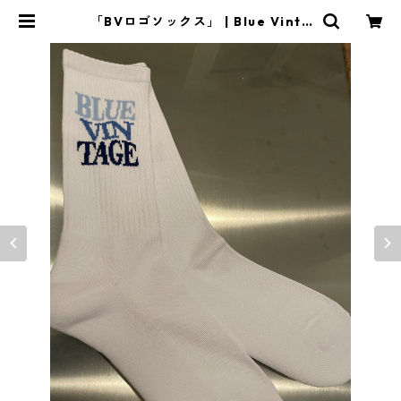
「BVロゴソックス」 | Blue Vinta
ge Official EC Shop