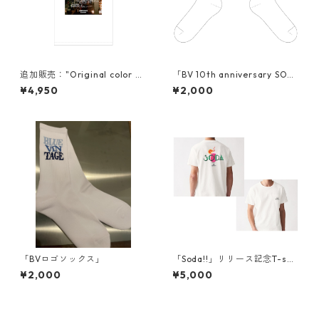
追加販売："Original color Ph
「BV 10th anniversary SOCK
oto T-shirt"
S」
¥4,950
¥2,000
「BVロゴソックス」
「Soda!!」リリース記念T-shir
t
¥2,000
¥5,000