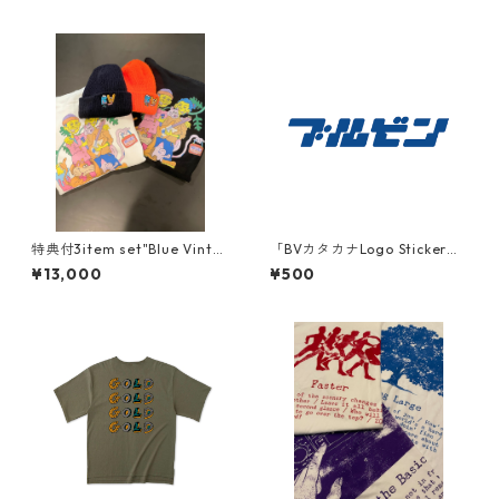
特典付3item set"Blue Vinta
「BVカタカナLogo Sticker」
ge × Kanta Original Goods
2枚セット！
¥13,000
¥500
Special set 特注ステッカー
付"