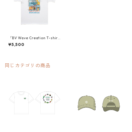
「BV Wave Creation T-shir
t」
¥5,500
同じカテゴリの商品