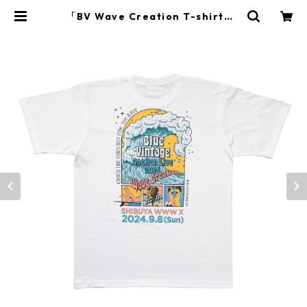
「BV Wave Creation T-shirt」 |
Blue Vintage Official EC Shop