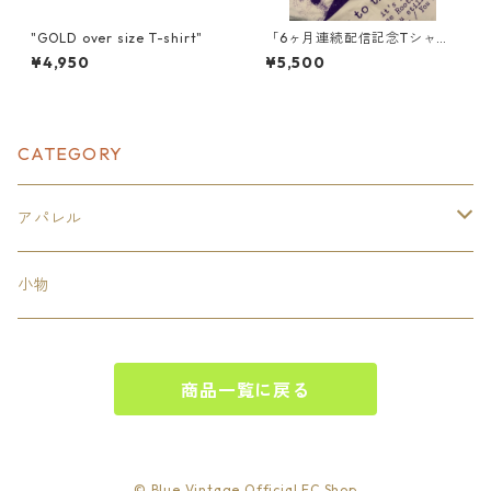
"GOLD over size T-shirt"
「6ヶ月連続配信記念Tシャ
ツ」 [第一弾]！
¥4,950
¥5,500
CATEGORY
アパレル
トップス
小物
カットソー
商品一覧に戻る
スウェット
© Blue Vintage Official EC Shop