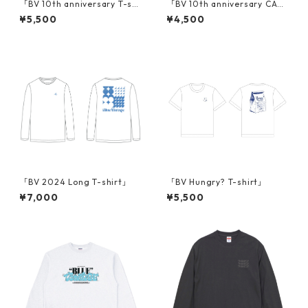
「BV 10th anniversary T-shi
「BV 10th anniversary CA
rt」
P」
¥5,500
¥4,500
「BV 2024 Long T-shirt」
「BV Hungry? T-shirt」
¥7,000
¥5,500